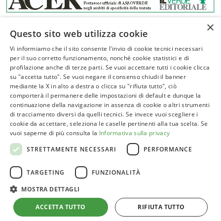
×
Questo sito web utilizza cookie
Vi informiamo che il sito consente l'invio di cookie tecnici necessari
per il suo corretto funzionamento, nonché cookie statistici e di
profilazione anche di terze parti. Se vuoi accettare tutti i cookie clicca
ASSOVERDE
su "accetta tutto". Se vuoi negare il consenso chiudi il banner
P.Iva 02961181209
mediante la X in alto a destra o clicca su "rifiuta tutto", ciò
comporterà il permanere delle impostazioni di default e dunque la
posta@assoverde.it
continuazione della navigazione in assenza di cookie o altri strumenti
Privacy Policy
di tracciamento diversi da quelli tecnici. Se invece vuoi scegliere i
cookie da accettare, seleziona le caselle pertinenti alla tua scelta. Se
Cookie Policy
vuoi saperne di più consulta la
Informativa sulla privacy
Sede:
STRETTAMENTE NECESSARI
PERFORMANCE
Corso Vittorio Emanuele II, 101 – 00186 Roma
TARGETING
FUNZIONALITÀ
Tel. 06 6852413
MOSTRA DETTAGLI
ACCETTA TUTTO
RIFIUTA TUTTO