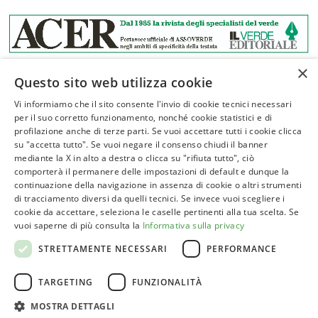
×
Questo sito web utilizza cookie
Vi informiamo che il sito consente l'invio di cookie tecnici necessari
per il suo corretto funzionamento, nonché cookie statistici e di
profilazione anche di terze parti. Se vuoi accettare tutti i cookie clicca
ASSOVERDE
su "accetta tutto". Se vuoi negare il consenso chiudi il banner
P.Iva 02961181209
mediante la X in alto a destra o clicca su "rifiuta tutto", ciò
comporterà il permanere delle impostazioni di default e dunque la
posta@assoverde.it
continuazione della navigazione in assenza di cookie o altri strumenti
Privacy Policy
di tracciamento diversi da quelli tecnici. Se invece vuoi scegliere i
cookie da accettare, seleziona le caselle pertinenti alla tua scelta. Se
Cookie Policy
vuoi saperne di più consulta la
Informativa sulla privacy
Sede:
STRETTAMENTE NECESSARI
PERFORMANCE
Corso Vittorio Emanuele II, 101 – 00186 Roma
TARGETING
FUNZIONALITÀ
Tel. 06 6852413
MOSTRA DETTAGLI