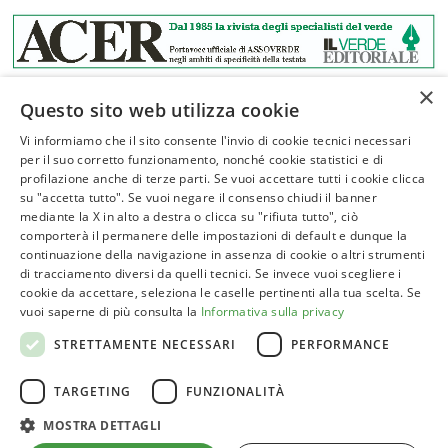
×
Questo sito web utilizza cookie
Vi informiamo che il sito consente l'invio di cookie tecnici necessari
per il suo corretto funzionamento, nonché cookie statistici e di
profilazione anche di terze parti. Se vuoi accettare tutti i cookie clicca
ASSOVERDE
su "accetta tutto". Se vuoi negare il consenso chiudi il banner
P.Iva 02961181209
mediante la X in alto a destra o clicca su "rifiuta tutto", ciò
comporterà il permanere delle impostazioni di default e dunque la
posta@assoverde.it
continuazione della navigazione in assenza di cookie o altri strumenti
Privacy Policy
di tracciamento diversi da quelli tecnici. Se invece vuoi scegliere i
cookie da accettare, seleziona le caselle pertinenti alla tua scelta. Se
Cookie Policy
vuoi saperne di più consulta la
Informativa sulla privacy
Sede:
STRETTAMENTE NECESSARI
PERFORMANCE
Corso Vittorio Emanuele II, 101 – 00186 Roma
TARGETING
FUNZIONALITÀ
Tel. 06 6852413
MOSTRA DETTAGLI