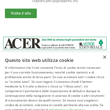
coplant.pec@gruppoitc.eu
Visita il sito
×
Questo sito web utilizza cookie
Vi informiamo che il sito consente l'invio di cookie tecnici necessari
per il suo corretto funzionamento, nonché cookie statistici e di
profilazione anche di terze parti. Se vuoi accettare tutti i cookie clicca
ASSOVERDE
su "accetta tutto". Se vuoi negare il consenso chiudi il banner
P.Iva 02961181209
mediante la X in alto a destra o clicca su "rifiuta tutto", ciò
comporterà il permanere delle impostazioni di default e dunque la
posta@assoverde.it
continuazione della navigazione in assenza di cookie o altri strumenti
Privacy Policy
di tracciamento diversi da quelli tecnici. Se invece vuoi scegliere i
cookie da accettare, seleziona le caselle pertinenti alla tua scelta. Se
Cookie Policy
vuoi saperne di più consulta la
Informativa sulla privacy