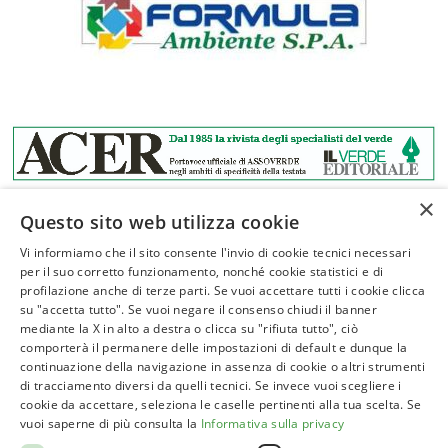
×
Questo sito web utilizza cookie
Vi informiamo che il sito consente l'invio di cookie tecnici necessari
per il suo corretto funzionamento, nonché cookie statistici e di
profilazione anche di terze parti. Se vuoi accettare tutti i cookie clicca
ASSOVERDE
su "accetta tutto". Se vuoi negare il consenso chiudi il banner
P.Iva 02961181209
mediante la X in alto a destra o clicca su "rifiuta tutto", ciò
comporterà il permanere delle impostazioni di default e dunque la
posta@assoverde.it
continuazione della navigazione in assenza di cookie o altri strumenti
Privacy Policy
di tracciamento diversi da quelli tecnici. Se invece vuoi scegliere i
cookie da accettare, seleziona le caselle pertinenti alla tua scelta. Se
Cookie Policy
vuoi saperne di più consulta la
Informativa sulla privacy