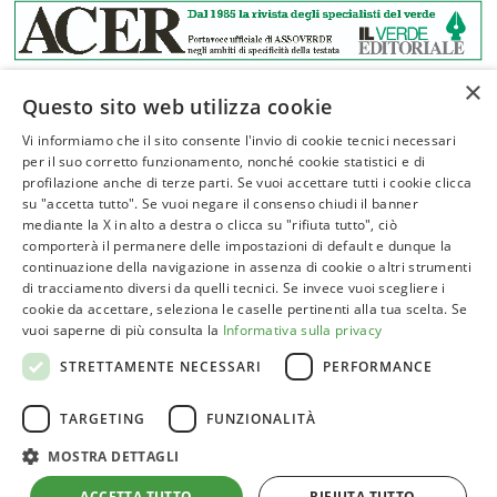
×
Questo sito web utilizza cookie
Vi informiamo che il sito consente l'invio di cookie tecnici necessari
per il suo corretto funzionamento, nonché cookie statistici e di
profilazione anche di terze parti. Se vuoi accettare tutti i cookie clicca
ASSOVERDE
su "accetta tutto". Se vuoi negare il consenso chiudi il banner
P.Iva 02961181209
mediante la X in alto a destra o clicca su "rifiuta tutto", ciò
comporterà il permanere delle impostazioni di default e dunque la
posta@assoverde.it
continuazione della navigazione in assenza di cookie o altri strumenti
Privacy Policy
di tracciamento diversi da quelli tecnici. Se invece vuoi scegliere i
cookie da accettare, seleziona le caselle pertinenti alla tua scelta. Se
Cookie Policy
vuoi saperne di più consulta la
Informativa sulla privacy
Sede:
STRETTAMENTE NECESSARI
PERFORMANCE
Corso Vittorio Emanuele II, 101 – 00186 Roma
TARGETING
FUNZIONALITÀ
Tel. 06 6852413
MOSTRA DETTAGLI
ACCETTA TUTTO
RIFIUTA TUTTO