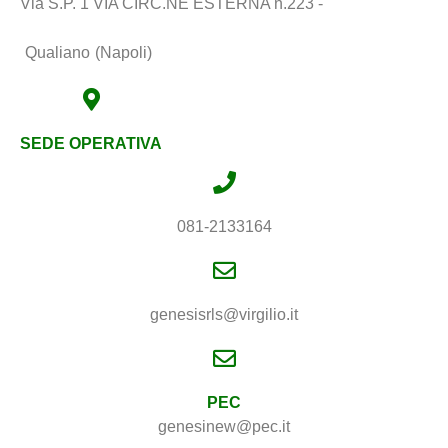
Via S.P. 1 VIA CIRC.NE ESTERNA n.223 -
Qualiano
(Napoli)
SEDE OPERATIVA
081-2133164
genesisrls@virgilio.it
PEC
genesinew@pec.it