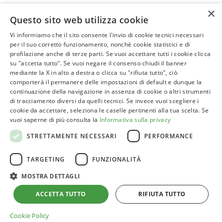
×
Questo sito web utilizza cookie
Vi informiamo che il sito consente l'invio di cookie tecnici necessari
per il suo corretto funzionamento, nonché cookie statistici e di
profilazione anche di terze parti. Se vuoi accettare tutti i cookie clicca
ASSOVERDE
su "accetta tutto". Se vuoi negare il consenso chiudi il banner
P.Iva 02961181209
mediante la X in alto a destra o clicca su "rifiuta tutto", ciò
comporterà il permanere delle impostazioni di default e dunque la
posta@assoverde.it
continuazione della navigazione in assenza di cookie o altri strumenti
Privacy Policy
di tracciamento diversi da quelli tecnici. Se invece vuoi scegliere i
cookie da accettare, seleziona le caselle pertinenti alla tua scelta. Se
Cookie Policy
vuoi saperne di più consulta la
Informativa sulla privacy
Sede:
STRETTAMENTE NECESSARI
PERFORMANCE
Corso Vittorio Emanuele II, 101 – 00186 Roma
TARGETING
FUNZIONALITÀ
Tel. 06 6852413
MOSTRA DETTAGLI
ACCETTA TUTTO
RIFIUTA TUTTO
Cookie Policy