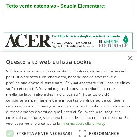
Tetto verde estensivo - Scuola Elementare;
×
Questo sito web utilizza cookie
Vi informiamo che il sito consente l'invio di cookie tecnici necessari
per il suo corretto funzionamento, nonché cookie statistici e di
profilazione anche di terze parti. Se vuoi accettare tutti i cookie clicca
ASSOVERDE
su "accetta tutto". Se vuoi negare il consenso chiudi il banner
P.Iva 02961181209
mediante la X in alto a destra o clicca su "rifiuta tutto", ciò
comporterà il permanere delle impostazioni di default e dunque la
posta@assoverde.it
continuazione della navigazione in assenza di cookie o altri strumenti
Privacy Policy
di tracciamento diversi da quelli tecnici. Se invece vuoi scegliere i
cookie da accettare, seleziona le caselle pertinenti alla tua scelta. Se
Cookie Policy
vuoi saperne di più consulta la
Informativa sulla privacy
Sede:
STRETTAMENTE NECESSARI
PERFORMANCE