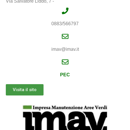
Via Salvatore Liddo, 7 -
0883/566797
imav@imav.it
PEC
Visita il sito