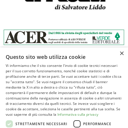
×
Questo sito web utilizza cookie
Vi informiamo che il sito consente l'invio di cookie tecnici necessari
per il suo corretto funzionamento, nonché cookie statistici e di
profilazione anche di terze parti. Se vuoi accettare tutti i cookie clicca
ASSOVERDE
su "accetta tutto". Se vuoi negare il consenso chiudi il banner
P.Iva 02961181209
mediante la X in alto a destra o clicca su "rifiuta tutto", ciò
comporterà il permanere delle impostazioni di default e dunque la
posta@assoverde.it
continuazione della navigazione in assenza di cookie o altri strumenti
Privacy Policy
di tracciamento diversi da quelli tecnici. Se invece vuoi scegliere i
cookie da accettare, seleziona le caselle pertinenti alla tua scelta. Se
Cookie Policy
vuoi saperne di più consulta la
Informativa sulla privacy
Sede:
STRETTAMENTE NECESSARI
PERFORMANCE