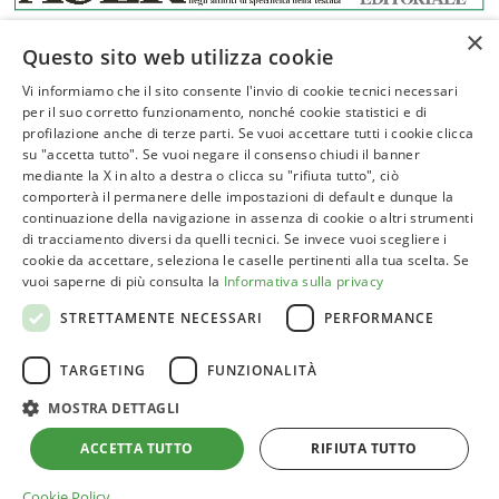
×
Questo sito web utilizza cookie
Vi informiamo che il sito consente l'invio di cookie tecnici necessari
per il suo corretto funzionamento, nonché cookie statistici e di
profilazione anche di terze parti. Se vuoi accettare tutti i cookie clicca
ASSOVERDE
su "accetta tutto". Se vuoi negare il consenso chiudi il banner
P.Iva 02961181209
mediante la X in alto a destra o clicca su "rifiuta tutto", ciò
comporterà il permanere delle impostazioni di default e dunque la
posta@assoverde.it
continuazione della navigazione in assenza di cookie o altri strumenti
Privacy Policy
di tracciamento diversi da quelli tecnici. Se invece vuoi scegliere i
cookie da accettare, seleziona le caselle pertinenti alla tua scelta. Se
Cookie Policy
vuoi saperne di più consulta la
Informativa sulla privacy
Sede:
STRETTAMENTE NECESSARI
PERFORMANCE
Corso Vittorio Emanuele II, 101 – 00186 Roma
TARGETING
FUNZIONALITÀ
Tel. 06 6852413
MOSTRA DETTAGLI
ACCETTA TUTTO
RIFIUTA TUTTO
Cookie Policy