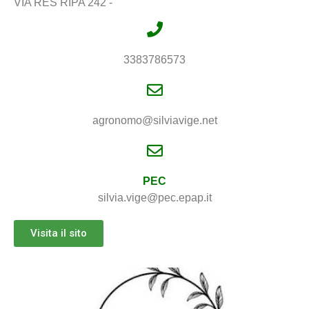
VIA RES RIPA 242 -
3383786573
agronomo@silviavige.net
PEC
silvia.vige@pec.epap.it
Visita il sito