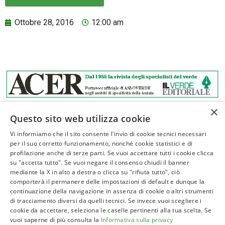
Ottobre 28, 2016
12:00 am
×
Questo sito web utilizza cookie
Vi informiamo che il sito consente l'invio di cookie tecnici necessari
per il suo corretto funzionamento, nonché cookie statistici e di
profilazione anche di terze parti. Se vuoi accettare tutti i cookie clicca
ASSOVERDE
su "accetta tutto". Se vuoi negare il consenso chiudi il banner
P.Iva 02961181209
mediante la X in alto a destra o clicca su "rifiuta tutto", ciò
comporterà il permanere delle impostazioni di default e dunque la
posta@assoverde.it
continuazione della navigazione in assenza di cookie o altri strumenti
Privacy Policy
di tracciamento diversi da quelli tecnici. Se invece vuoi scegliere i
cookie da accettare, seleziona le caselle pertinenti alla tua scelta. Se
Cookie Policy
vuoi saperne di più consulta la
Informativa sulla privacy