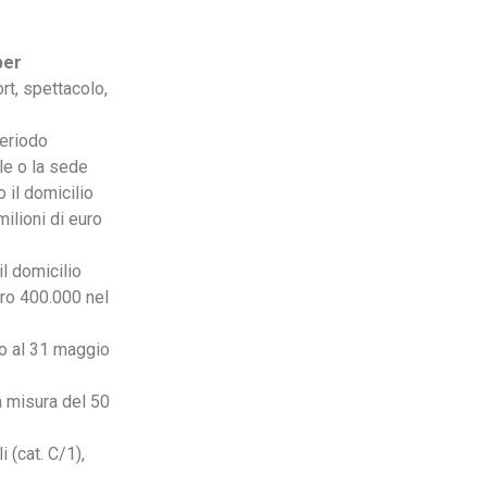
per
rt, spettacolo,
eriodo
le o la sede
 il domicilio
milioni di euro
l domicilio
uro 400.000 nel
zo al 31 maggio
a misura del 50
 (cat. C/1),