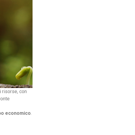
i risorse, con
ronte
uppo economico
.