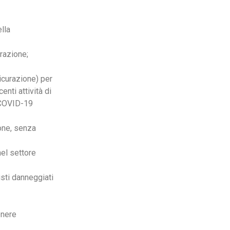
lla
urazione;
icurazione) per
nti attività di
a COVID-19
one, senza
nel settore
sti danneggiati
enere