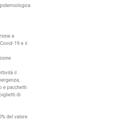
epidemiologica
zione a
 Covid-19 e il
nsione
tività il
emergenza;
o e pacchetti
iglietti di
30% del valore