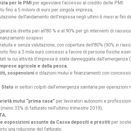
anzia per le PMI
per agevolare l’accesso al credito delle PMI:
 fino a 5 milioni di euro per singola impresa;
utazione dell’andamento dell’impresa negli ultimi 6 mesi ai fini de
 garanzia diretta pari all’80 % e al 90% per gli interventi di riassic
inanziamenti sospesi
ratuita e senza valutazione, con copertura dell’80% (90% in riass
rto fino a 3 mila euro concessi a favore di persone fisiche eserce
tati la cui attività d’impresa è stata danneggiata dall’emergenz
 imprese agricole e della pesca
;
titi, sospensioni
e dilazioni mutui e finanziamenti con concessi
o Stato
in settori colpiti dall’emergenza sanitaria per operazioni 
arietà mutui “prima casa”
per lavoratori autonomi e professioni
meno 33% di fatturato nell’ultimo trimestre 2019);
DTA
;
le esposizioni assunte da Cassa depositi e prestiti
per sost
to una riduzione del fatturato.