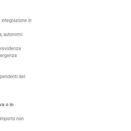
 integrazione in
ta, autonomi
 previdenza
emergenza
ipendenti del
va o in
 importo non