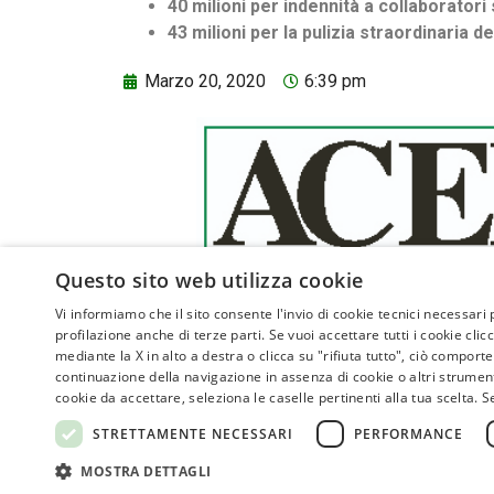
40 milioni per indennità a collaboratori 
43 milioni per la pulizia straordinaria de
Marzo 20, 2020
6:39 pm
Questo sito web utilizza cookie
Vi informiamo che il sito consente l'invio di cookie tecnici necessari
profilazione anche di terze parti. Se vuoi accettare tutti i cookie cli
Sede:
ASSOVERDE
mediante la X in alto a destra o clicca su "rifiuta tutto", ciò compor
continuazione della navigazione in assenza di cookie o altri strumenti
P.Iva 02961181209
Corso Vit
cookie da accettare, seleziona le caselle pertinenti alla tua scelta. 
posta@assoverde.it
STRETTAMENTE NECESSARI
PERFORMANCE
Tel. 06 6
Privacy Policy
MOSTRA DETTAGLI
Cookie Policy