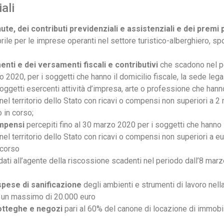
ali
te, dei contributi previdenziali e assistenziali e dei premi 
prile per le imprese operanti nel settore turistico-alberghiero, spo
ti e dei versamenti fiscali e contributivi
che scadono nel p
2020, per i soggetti che hanno il domicilio fiscale, la sede lega
 soggetti esercenti attività d’impresa, arte o professione che hanno
nel territorio dello Stato con ricavi o compensi non superiori a 2 
 in corso;
ompensi
percepiti fino al 30 marzo 2020 per i soggetti che hanno i
 nel territorio dello Stato con ricavi o compensi non superiori a e
 corso
idati all’agente della riscossione scadenti nel periodo dall’8 mar
 spese di sanificazione
degli ambienti e strumenti di lavoro nell
d un massimo di 20.000 euro
botteghe e negozi
pari al 60% del canone di locazione di immobili