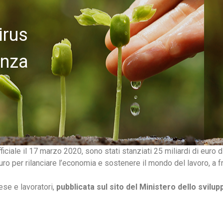
irus
enza
ficiale il 17 marzo 2020, sono stati stanziati 25 miliardi di euro d
uro per rilanciare l’economia e sostenere il mondo del lavoro, a f
ese e lavoratori,
pubblicata sul sito del Ministero dello svil