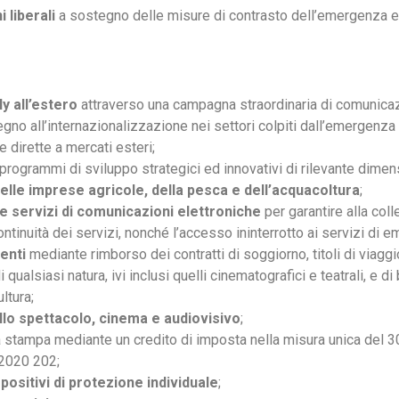
 liberali
a sostegno delle misure di contrasto dell’emergenza 
ly all’estero
attraverso una campagna straordinaria di comunica
gno all’internazionalizzazione nei settori colpiti dall’emergenza
 dirette a mercati esteri;
programmi di sviluppo strategici ed innovativi di rilevante dime
delle imprese agricole, della pesca e dell’acquacoltura
;
 e servizi di comunicazioni elettroniche
per garantire alla collet
ontinuità dei servizi, nonché l’accesso ininterrotto ai servizi di 
enti
mediante rimborso dei contratti di soggiorno, titoli di viaggi
i qualsiasi natura, ivi inclusi quelli cinematografici e teatrali, e di b
ltura;
ello spettacolo, cinema e audiovisivo
;
lla stampa mediante un credito di imposta nella misura unica del 
o 2020 202;
positivi di protezione individuale
;