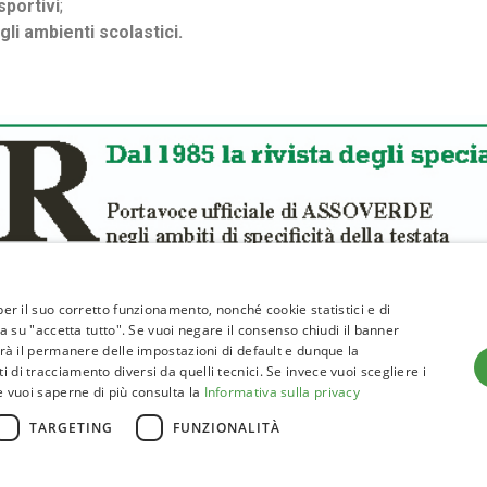
sportivi
;
gli ambienti scolastici.
 per il suo corretto funzionamento, nonché cookie statistici e di
cca su "accetta tutto". Se vuoi negare il consenso chiudi il banner
terà il permanere delle impostazioni di default e dunque la
 di tracciamento diversi da quelli tecnici. Se invece vuoi scegliere i
torio Emanuele II, 101 – 00186 Roma
Se vuoi saperne di più consulta la
Informativa sulla privacy
TARGETING
FUNZIONALITÀ
852413