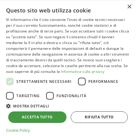
×
Questo sito web utilizza cookie
Vi informiamo che il sito consente l'invio di cookie tecnici necessari
per il suo corretto funzionamento, nonché cookie statistici e di
profilazione anche di terze parti. Se vuoi accettare tutti i cookie clicca
ASSOVERDE
su "accetta tutto". Se vuoi negare il consenso chiudi il banner
P.Iva 02961181209
mediante la X in alto a destra o clicca su "rifiuta tutto", ciò
comporterà il permanere delle impostazioni di default e dunque la
posta@assoverde.it
continuazione della navigazione in assenza di cookie o altri strumenti
Privacy Policy
di tracciamento diversi da quelli tecnici. Se invece vuoi scegliere i
cookie da accettare, seleziona le caselle pertinenti alla tua scelta. Se
Cookie Policy
vuoi saperne di più consulta la
Informativa sulla privacy
Sede:
STRETTAMENTE NECESSARI
PERFORMANCE
Corso Vittorio Emanuele II, 101 – 00186 Roma
TARGETING
FUNZIONALITÀ
Tel. 06 6852413
MOSTRA DETTAGLI
ACCETTA TUTTO
RIFIUTA TUTTO
Cookie Policy