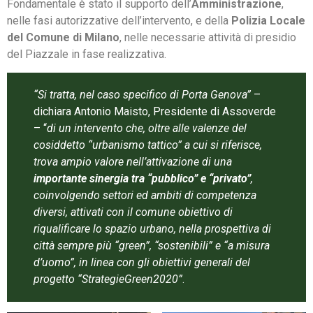
Fondamentale è stato il supporto dell’
Amministrazione
,
nelle fasi autorizzative dell’intervento, e della
Polizia Locale
del Comune di Milano
, nelle necessarie attività di presidio
del Piazzale in fase realizzativa.
“Si tratta, nel caso specifico di Porta Genova”
–
dichiara Antonio Maisto, Presidente di Assoverde
– “
di un intervento che, oltre alle valenze del
cosiddetto “urbanismo tattico” a cui si riferisce,
trova ampio valore nell’attivazione di una
importante sinergia tra “pubblico” e “privato”
,
coinvolgendo settori ed ambiti di competenza
diversi, attivati con il comune obiettivo di
riqualificare lo spazio urbano, nella prospettiva di
città sempre più “green”, “sostenibili” e “a misura
d’uomo”, in linea con gli obiettivi generali del
progetto “StrategieGreen2020”
.