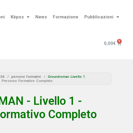
oni
Kèpos
News
Formazione
Pubblicazioni
0,00
€
026
/
percorsi formativi
/
Groundsman Livello 1
 Percorso Formativo Completo
N - Livello 1 -
Formativo Completo