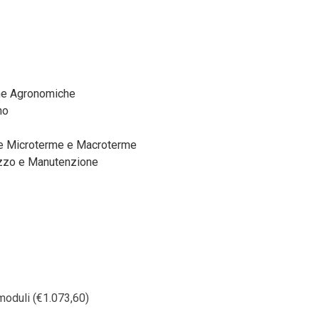
che Agronomiche
no
ie Microterme e Macroterme
lizzo e Manutenzione
 moduli (€1.073,60)