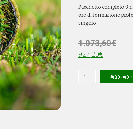
Pacchetto completo 9 m
ore di formazione profe
singolo.
1.073,60
€
927,20
€
Aggiungi al