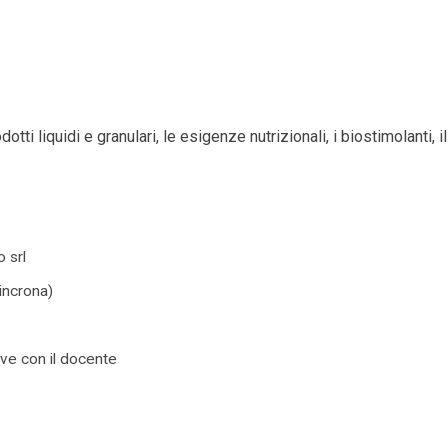
otti liquidi e granulari, le esigenze nutrizionali, i biostimolanti, i
o srl
incrona)
ive con il docente