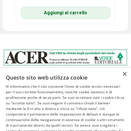
Aggiungi al carrello
×
Questo sito web utilizza cookie
Vi informiamo che il sito consente l'invio di cookie tecnici necessari
per il suo corretto funzionamento, nonché cookie statistici e di
profilazione anche di terze parti. Se vuoi accettare tutti i cookie clicca
ASSOVERDE
su "accetta tutto". Se vuoi negare il consenso chiudi il banner
P.Iva 02961181209
mediante la X in alto a destra o clicca su "rifiuta tutto", ciò
comporterà il permanere delle impostazioni di default e dunque la
posta@assoverde.it
continuazione della navigazione in assenza di cookie o altri strumenti
Privacy Policy
di tracciamento diversi da quelli tecnici. Se invece vuoi scegliere i
cookie da accettare, seleziona le caselle pertinenti alla tua scelta. Se